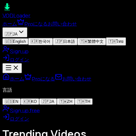
VOD
Loader
ホーム
Proになる
お問い合わせ
🇯🇵
JA
🇺🇸
English
🇰🇷
한국어
🇯🇵
日本語
🇹🇼
繁體中文
🇹🇭
ไทย
Sign up
ログイン
ホーム
Proになる
お問い合わせ
言語
🇺🇸
EN
🇰🇷
KO
🇯🇵
JA
🇹🇼
ZH
🇹🇭
TH
Sign up free
ログイン
Trending Videos