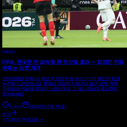
news
FIFA, 한국전 빈 좌석을 팬 탓으로 돌려 — 하지만 진짜
문제는 티켓 가격
과달라하라 한국 vs 체코 경기의 빈 좌석이 2026 월드컵 최대
논란을 드러냈습니다. 팬들이 감당하기 어려운 높은 티켓 가격.
전체 이야기와 왜 온라인 스트리밍이 그 어느 때보다 중요한지
알아보세요.
5
min
2026년 6월 15일
읽기
1
2
3
4
5
6
7
8
9
다음
→