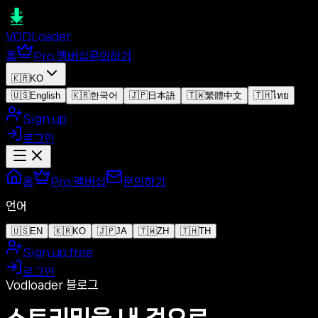
VOD
Loader
홈
Pro 멤버십
문의하기
🇰🇷
KO
🇺🇸
English
🇰🇷
한국어
🇯🇵
日本語
🇹🇼
繁體中文
🇹🇭
ไทย
Sign up
로그인
홈
Pro 멤버십
문의하기
언어
🇺🇸
EN
🇰🇷
KO
🇯🇵
JA
🇹🇼
ZH
🇹🇭
TH
Sign up free
로그인
Vodloader 블로그