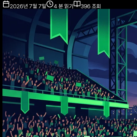
2026년 7월 7일
4
분 읽기
396
조회