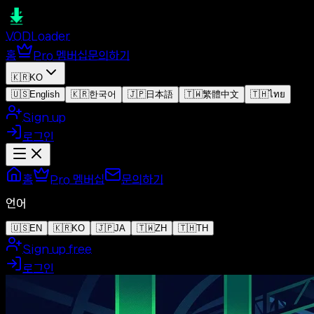
VOD
Loader
홈
Pro 멤버십
문의하기
🇰🇷
KO
🇺🇸
English
🇰🇷
한국어
🇯🇵
日本語
🇹🇼
繁體中文
🇹🇭
ไทย
Sign up
로그인
홈
Pro 멤버십
문의하기
언어
🇺🇸
EN
🇰🇷
KO
🇯🇵
JA
🇹🇼
ZH
🇹🇭
TH
Sign up free
로그인