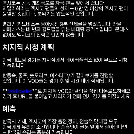
멕시코는 공동 개최국으로 자국 팬들 앞에서 뜁니다.
과달라하라는 멕시코 팬들의 성지 — 6만 명 이상의 멕시코 팬이
응원할 것입니다. 분위기는 압도적일 것입니다.
훌리안 키뇨네스는 남아공전 9분 선제골을 넣었습니다. 라울
히메네스는 네 번째 월드컵을 뛰는 베테랑 공격수입니다. 몬테스
없이도 멕시코의 전력은 만만치 않습니다.
치지직 시청 계획
한국 대표팀 경기는 치지직에서 네이버플러스 없이 무료로 시청
가능합니다.
한동숙, 울프, 슛포러브, 이스타TV가 같이보기를 진행할
것입니다. 이 VOD들은 경기 후 몇 시간 내에 삭제됩니다.
**
Vodloader
**로 치지직 VOD와 클립을 직접 다운로드하세요.
경기 후 URL을 붙여넣고 사라지기 전에 전체 경기를 저장하세요.
예측
한국의 기세, 멕시코의 주장 출전 정지, 전술적 맞대결 모두
한국에게 유리한 조건입니다. 손흥민이 골문 앞에서 살아난다면
— 한국의 승리는 충분히 가능합니다.