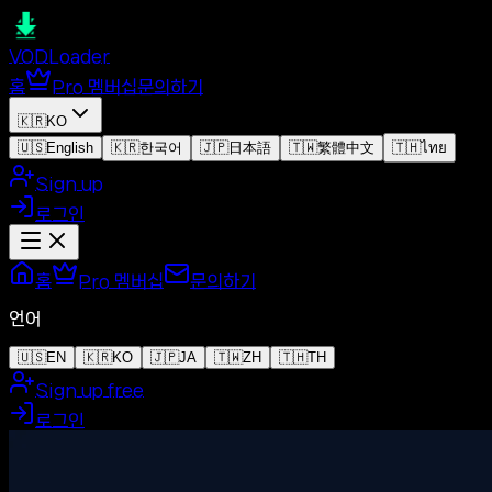
VOD
Loader
홈
Pro 멤버십
문의하기
🇰🇷
KO
🇺🇸
English
🇰🇷
한국어
🇯🇵
日本語
🇹🇼
繁體中文
🇹🇭
ไทย
Sign up
로그인
홈
Pro 멤버십
문의하기
언어
🇺🇸
EN
🇰🇷
KO
🇯🇵
JA
🇹🇼
ZH
🇹🇭
TH
Sign up free
로그인