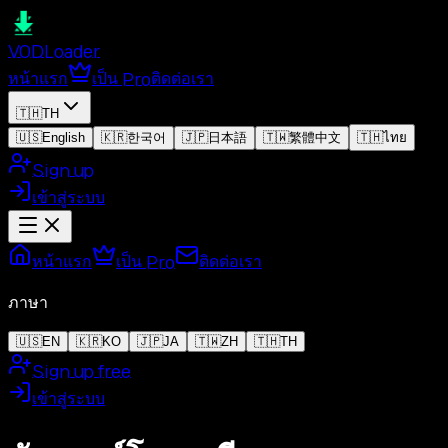
VOD
Loader
หน้าแรก
เป็น Pro
ติดต่อเรา
🇹🇭
TH
🇺🇸
English
🇰🇷
한국어
🇯🇵
日本語
🇹🇼
繁體中文
🇹🇭
ไทย
Sign up
เข้าสู่ระบบ
หน้าแรก
เป็น Pro
ติดต่อเรา
ภาษา
🇺🇸
EN
🇰🇷
KO
🇯🇵
JA
🇹🇼
ZH
🇹🇭
TH
Sign up free
เข้าสู่ระบบ