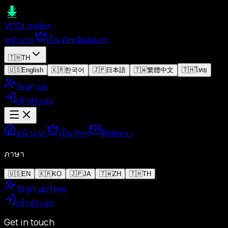
VOD
Loader
หน้าแรก
เป็น Pro
ติดต่อเรา
🇹🇭
TH
🇺🇸
English
🇰🇷
한국어
🇯🇵
日本語
🇹🇼
繁體中文
🇹🇭
ไทย
Sign up
เข้าสู่ระบบ
หน้าแรก
เป็น Pro
ติดต่อเรา
ภาษา
🇺🇸
EN
🇰🇷
KO
🇯🇵
JA
🇹🇼
ZH
🇹🇭
TH
Sign up free
เข้าสู่ระบบ
Get in touch