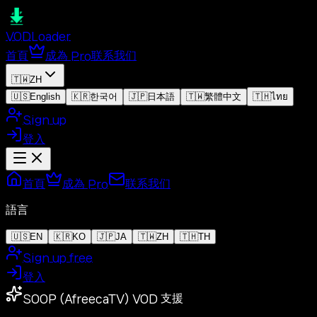
VOD
Loader
首頁
成為 Pro
联系我们
🇹🇼
ZH
🇺🇸
English
🇰🇷
한국어
🇯🇵
日本語
🇹🇼
繁體中文
🇹🇭
ไทย
Sign up
登入
首頁
成為 Pro
联系我们
語言
🇺🇸
EN
🇰🇷
KO
🇯🇵
JA
🇹🇼
ZH
🇹🇭
TH
Sign up free
登入
SOOP (AfreecaTV) VOD 支援